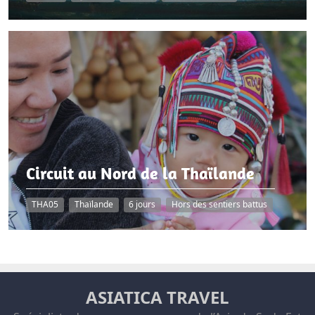
Circuit au Nord de la Thaïlande
THA05
Thaïlande
6 jours
Hors des sentiers battus
ASIATICA TRAVEL