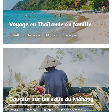
Voyage en Thaïlande en famille
THA07
Thaïlande
14 jours
Classique
Douceur sur les eaux du Mékong
VNM30
Vietnam
8 jours
Plage et détente