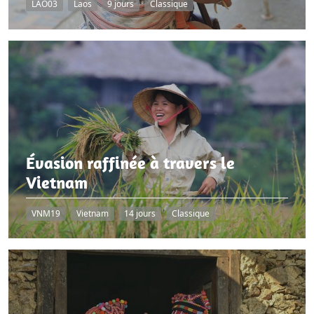
LAO03
Laos
9 jours
Classique
Évasion raffinée à travers le
Vietnam
VNM19
Vietnam
14 jours
Classique