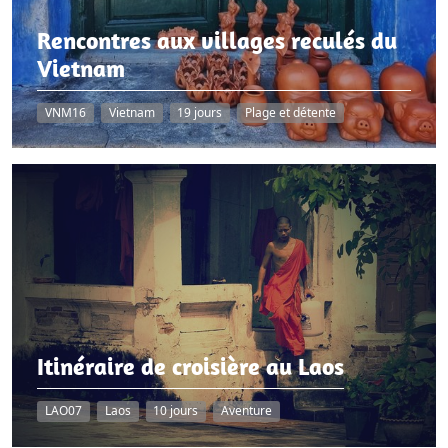
Rencontres aux villages reculés du
Vietnam
VNM16
Vietnam
19 jours
Plage et détente
Itinéraire de croisière au Laos
LAO07
Laos
10 jours
Aventure