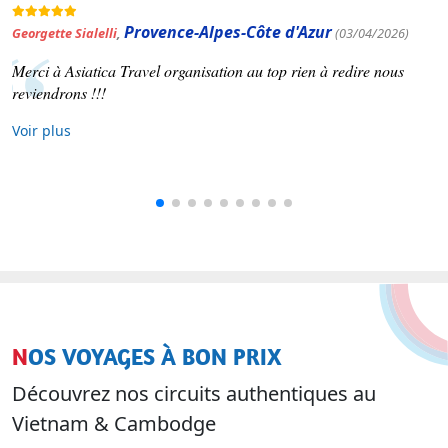
Occitanie
)
Patrick Varinard
,
(19/03/2026)
Asiatica travel nous a concocté un voyage selon nos souhaits
Voir plus
NOS VOYAGES À BON PRIX
Découvrez nos circuits authentiques au
Vietnam & Cambodge