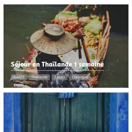
Séjour en Thaïlande 1 semaine
THA03
Thaïlande
7 jours
Classique