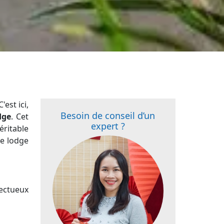
'est ici,
Besoin de conseil d’un
dge
. Cet
expert ?
éritable
ce lodge
pectueux