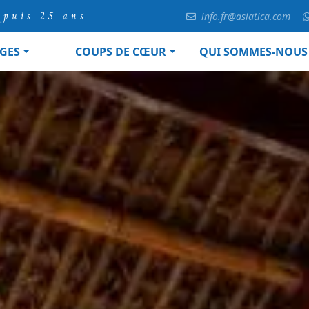
epuis 25 ans
info.fr@asiatica.com
GES
COUPS DE CŒUR
QUI SOMMES-NOUS