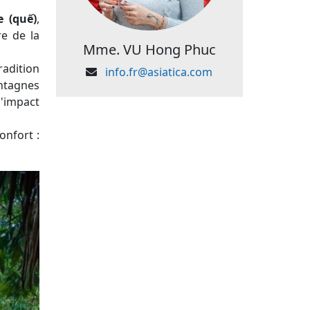
e (quế)
,
re de la
Mme. VU Hong Phuc
adition
info.fr@asiatica.com
ntagnes
l'impact
onfort :