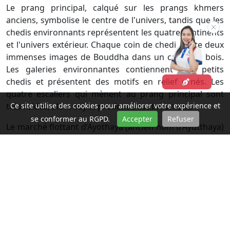
Le prang principal, calqué sur les prangs khmers
anciens, symbolise le centre de l'univers, tandis que les
chedis environnants représentent les quatre continents
et l'univers extérieur. Chaque coin de chedi abrite deux
immenses images de Bouddha dans un cadre en bois.
Les galeries environnantes contiennent huit petits
chedis et présentent des motifs en relief ornés. Les
quatre escaliers qui mènent au prang principal sont
très raides, alors soyez prudent à tout moment.
Ce site utilise des cookies pour améliorer votre expérience et
se conformer au RGPD.
Accepter
Refuser
Le marché flottant d’Ayothaya (ancien nom d’Ayutthaya)
est un petit paradis pour les touristes et les locaux.
L’objectif de ce marché est de préserver et promouvoir
l’art et la culture thaïlandaise.Sur place, vous pouvez
gouter des mets thaïlandais cuisinés dans des barques,
acheter des tonnes de souvenirs et meme nourrir les
animaux.
4. Que manger à Ayutthaya ?