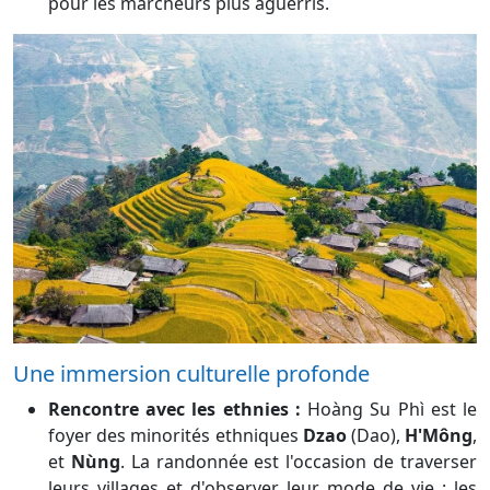
pour les marcheurs plus aguerris.
Une immersion culturelle profonde
Rencontre avec les ethnies :
Hoàng Su Phì est le
foyer des minorités ethniques
Dzao
(Dao),
H'Mông
,
et
Nùng
. La randonnée est l'occasion de traverser
leurs villages et d'observer leur mode de vie : les