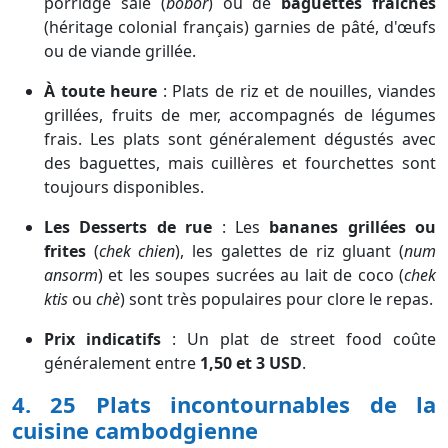
porridge salé (
bobor
) ou de
baguettes fraîches
(héritage colonial français) garnies de pâté, d'œufs
ou de viande grillée.
À toute heure
: Plats de riz et de nouilles, viandes
grillées, fruits de mer, accompagnés de légumes
frais. Les plats sont généralement dégustés avec
des baguettes, mais cuillères et fourchettes sont
toujours disponibles.
Les Desserts de rue
: Les
bananes grillées ou
frites
(
chek chien
), les galettes de riz gluant (
num
ansorm
) et les soupes sucrées au lait de coco (
chek
ktis
ou
chè
) sont très populaires pour clore le repas.
Prix indicatifs
: Un plat de street food coûte
généralement entre
1,50 et 3 USD
.
4. 25 Plats incontournables de la
cuisine cambodgienne