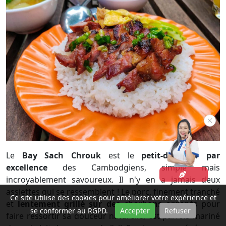
Le
Bay Sach Chrouk
est le
petit-déjeuner par
excellence
des Cambodgiens, simple mais
incroyablement savoureux. Il n'y en a jamais deux
assiettes qui se ressemblent ! Le porc, finement tranché
Ce site utilise des cookies pour améliorer votre expérience et
et
lentement grillé sur des charbons ardents
pour
se conformer au RGPD.
Accepter
Refuser
faire ressortir sa douceur naturelle, est parfois mariné