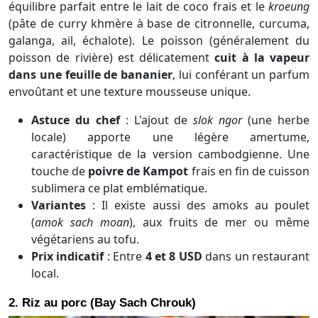
équilibre parfait entre le lait de coco frais et le
kroeung
(pâte de curry khmère à base de citronnelle, curcuma,
galanga, ail, échalote). Le poisson (généralement du
poisson de rivière) est délicatement
cuit à la vapeur
dans une feuille de bananier
, lui conférant un parfum
envoûtant et une texture mousseuse unique.
Astuce du chef
: L'ajout de
slok ngor
(une herbe
locale) apporte une légère amertume,
caractéristique de la version cambodgienne. Une
touche de
poivre de Kampot
frais en fin de cuisson
sublimera ce plat emblématique.
Variantes
: Il existe aussi des amoks au poulet
(
amok sach moan
), aux fruits de mer ou même
végétariens au tofu.
Prix indicatif
: Entre
4 et 8 USD
dans un restaurant
local.
2. Riz au porc (Bay Sach Chrouk)