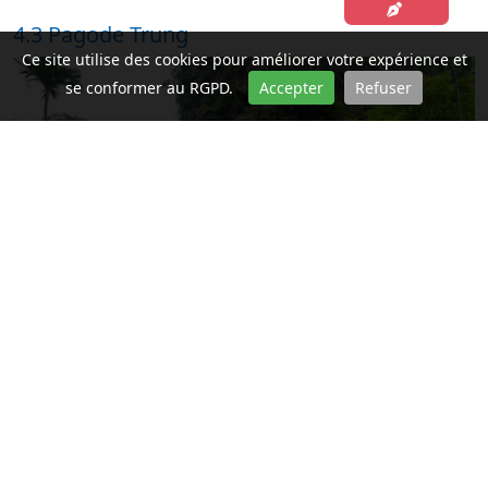
4.3 Pagode Trung
Ce site utilise des cookies pour améliorer votre expérience et
se conformer au RGPD.
Accepter
Refuser
Depuis la pagode Ha, montez 120 marches en forme de
S jusqu’à mi-hauteur de la chaîne de montagnes Ngu
Nhac pour atteindre la pagode Trung. Juste en face, les
caractères Bich Dong sont gravés dans la paroi