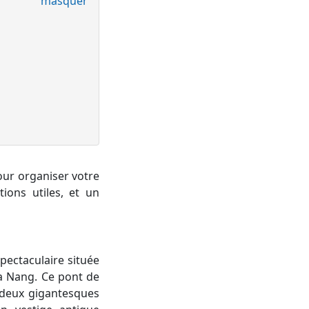
masquer
pour organiser votre
ions utiles, et un
pectaculaire située
Da Nang. Ce pont de
 deux gigantesques