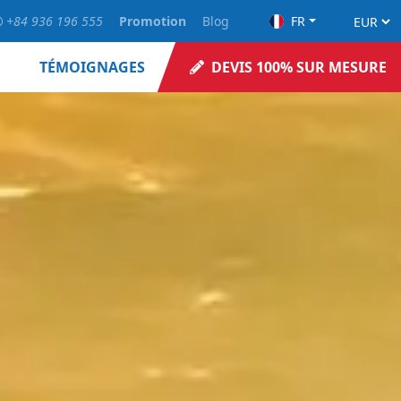
+84 936 196 555
Promotion
Blog
FR
TÉMOIGNAGES
DEVIS 100% SUR MESURE