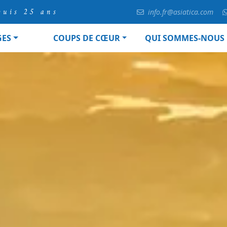
puis 25 ans
info.fr@asiatica.com
GES
COUPS DE CŒUR
QUI SOMMES-NOUS