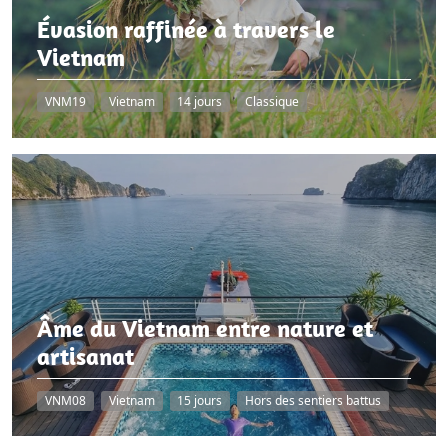
Évasion raffinée à travers le
Vietnam
VNM19
Vietnam
14 jours
Classique
Âme du Vietnam entre nature et
artisanat
VNM08
Vietnam
15 jours
Hors des sentiers battus