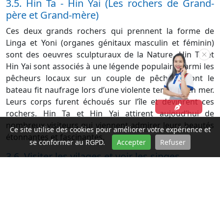
3.5. Hin Ta - Hin Yai (Les rochers de Grand-
père et Grand-mère)
Ces deux grands rochers qui prennent la forme de
Linga et Yoni (organes génitaux masculin et féminin)
sont des oeuvres sculpturaux de la Nature. Hin Ta et
Hin Yai sont associés à une légende populaire parmi les
pêcheurs locaux sur un couple de pêcheur dont le
bateau fit naufrage lors d’une violente tempête en mer.
Leurs corps furent échoués sur l’île et devinrent ces
rochers. Hin Ta et Hin Yai attirent aujoud’hui de
nombreux visiteurs qui viennent admirer leurs beautés
Ce site utilise des cookies pour améliorer votre expérience et
étonnantes et fascinantes.
se conformer au RGPD.
Accepter
Refuser
3.6. Visiter les vilages et voir les singes
Koh Samui en thaïlandais signifie l’île de coco. C’est
pourquoi vous y verrez partout l’image des cocotiers
bruissent dans le vent. L’exportation de noix de coco et
la pêche étaient les sources de revenu principales de
l’île loin avant le développement du tourisme. Les