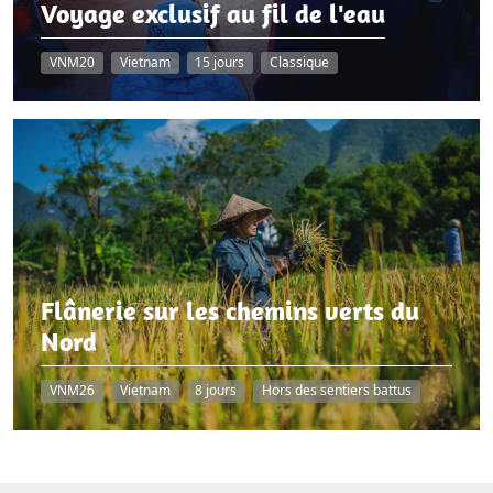
Voyage exclusif au fil de l'eau
VNM20
Vietnam
15 jours
Classique
Flânerie sur les chemins verts du
Nord
VNM26
Vietnam
8 jours
Hors des sentiers battus