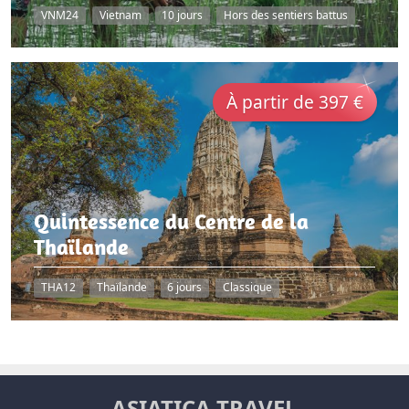
VNM24
Vietnam
10 jours
Hors des sentiers battus
À partir de 397 €
Quintessence du Centre de la
Thaïlande
THA12
Thaïlande
6 jours
Classique
ASIATICA TRAVEL