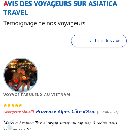
AVIS DES VOYAGEURS SUR ASIATICA
TRAVEL
Témoignage de nos voyageurs
Tous les avis
MAGNIFIQUE VOYAGE AU VIETNAM
Occitanie
(03/04/2026)
Patrick Varinard
,
(19/03/2026)
redire nous
Asiatica travel nous a concocté un voyage selon no