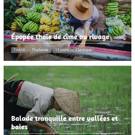
Épopée thaïe de cîme au rivage
THA08
Thaïlande
13 jours
Classique
Balade tranquille entre vallées et
baies