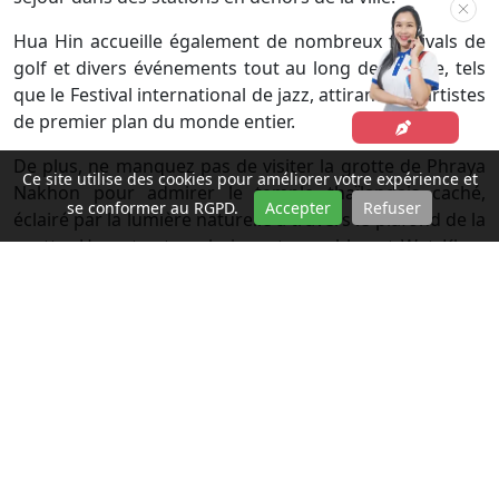
Hua Hin accueille également de nombreux festivals de
golf et divers événements tout au long de l'année, tels
que le Festival international de jazz, attirant des artistes
de premier plan du monde entier.
De plus, ne manquez pas de visiter la grotte de Phraya
Ce site utilise des cookies pour améliorer votre expérience et
Nakhon pour admirer le temple thaïlandais caché,
se conformer au RGPD.
Accepter
Refuser
éclairé par la lumière naturelle à travers le plafond de la
grotte. Un autre temple incontournable est Wat Khao
Takiap sur la colline au sud du centre-ville de Hua Hin,
où se trouve une statue de Bouddha dorée imposante.
Après le coucher du soleil, le marché nocturne de Hua
Hin s’anime avec ses stands de nourriture appétissants.
N'oubliez pas de goûter le Som Tam Pu Ma, une
délicieuse salade de papaye fraîche.