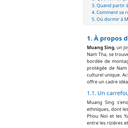
3. Quand partir 
4. Comment se r
5. Où dormir à 
1. À propos 
Muang Sing
, un 
Nam Tha, se trouve
bordée de montagn
protégée de Nam H
culturel unique. A
offre un cadre idé
1.1. Un carrefo
Muang Sing s'eno
ethniques, dont les
Phou Noi et les Y
entre les rizières 