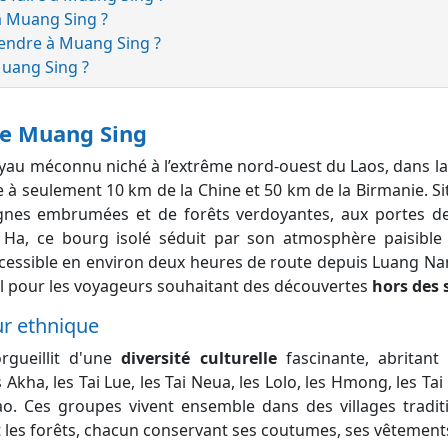
à Muang Sing ?
endre à Muang Sing ?
Muang Sing ?
de Muang Sing
joyau méconnu niché
à l’extrême nord-ouest du Laos, dans l
 à seulement 10 km de la Chine et 50 km de la Birmanie. Si
es embrumées et de forêts verdoyantes, aux portes de
a, ce bourg isolé séduit par son atmosphère paisible
ccessible en environ deux heures de route depuis Luang N
al pour les voyageurs souhaitant des découvertes
hors des 
ur ethnique
rgueillit d'une
diversité culturelle
fascinante, abritant
 Akha, les Tai Lue, les Tai Neua, les Lolo, les Hmong, les Ta
ao. Ces groupes vivent ensemble dans des villages tradit
et les forêts, chacun conservant ses coutumes, ses vêtement