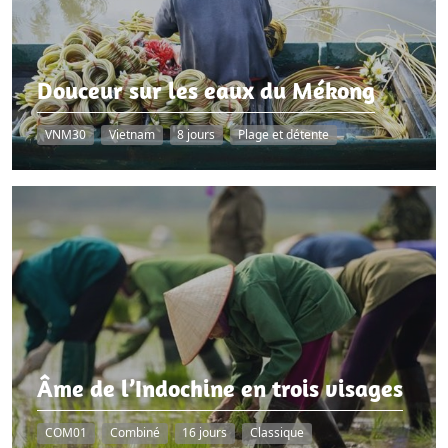
Douceur sur les eaux du Mékong
VNM30
Vietnam
8 jours
Plage et détente
Âme de l’Indochine en trois visages
COM01
Combiné
16 jours
Classique