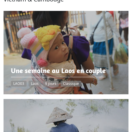
Une semaine au Laos en couple
LAO03
Laos
9 jours
Classique