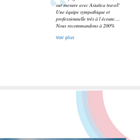
Je dois dire que nos attentes furent
comblées, le bon équilibre entre
visites culturelles, immersion
nature, rencontres avec la
population fut.très bien respecté.
Voir plus