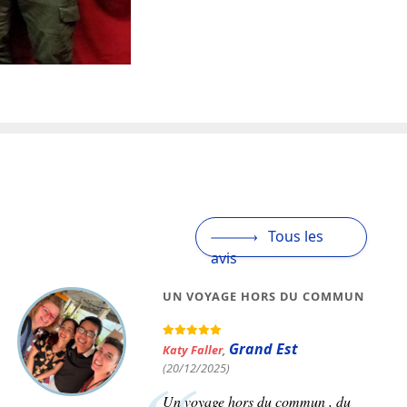
Tous les
avis
VOYAGE COMBINÉ LAOS ET
CAMBODGE
Hauts-de-France
Eric Lenart
,
(28/01/2026)