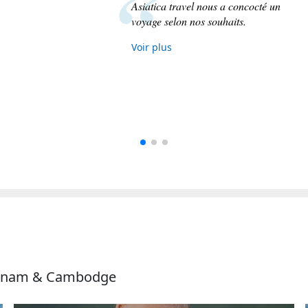
Superbe voyage de 3 semaines au
Vietnam organisé de main de
maître par Asiatica. Je
recommanderai sans hésitation
Asiatica !
Voir plus
ietnam & Cambodge