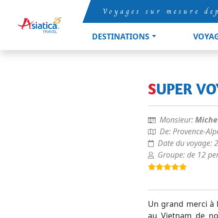
Voyages sur mesure de
DESTINATIONS
VOYA
SUPER V
Monsieur:
Miche
De:
Provence-Alp
Date du voyage:
Groupe:
de 12 pe
Un grand merci à l
au Vietnam de not