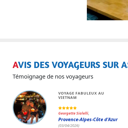
AVIS DES VOYAGEURS SUR A
Témoignage de nos voyageurs
VOYAGE VIETNAM ET LAOS
Pierre-Maxime Paré
,
(17/11/2025)
Ce voyage a été parfaitement
organisé du début à la fin. Notre