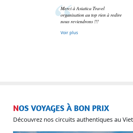
représentante fut Mme Le Thu et
nous n'avons que de bons mots à
son sujet.
Voir plus
NOS VOYAGES À BON PRIX
Découvrez nos circuits authentiques au V