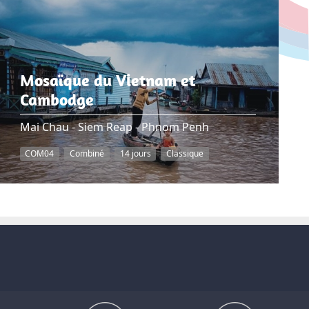
Mosaïque du Vietnam et
Cambodge
Mai Chau - Siem Reap - Phnom Penh
COM04
Combiné
14 jours
Classique