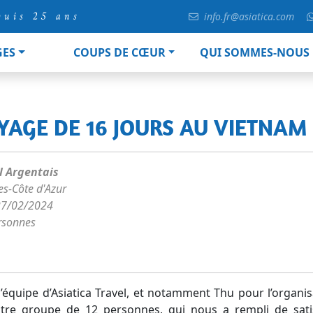
puis 25 ans
info.fr@asiatica.com
GES
COUPS DE CŒUR
QUI SOMMES-NOUS
OYAGE DE 16 JOURS AU VIETNAM
l Argentais
es-Côte d'Azur
27/02/2024
rsonnes
’équipe d’Asiatica Travel, et notamment Thu pour l’organi
re groupe de 12 personnes, qui nous a rempli de satis