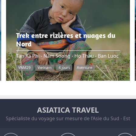
Trek entre rizières et nuages du
Nord
Tan Xa Phi - Nam Soong - Ho Thau - Ban Luoc
VNM29
Vietnam
4 jours
Aventure
ASIATICA TRAVEL
Spécialiste du voyage sur mesure de l’Asie du Sud - Est