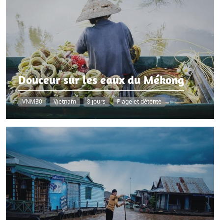
Douceur sur les eaux du Mékong
VNM30
Vietnam
8 jours
Plage et détente