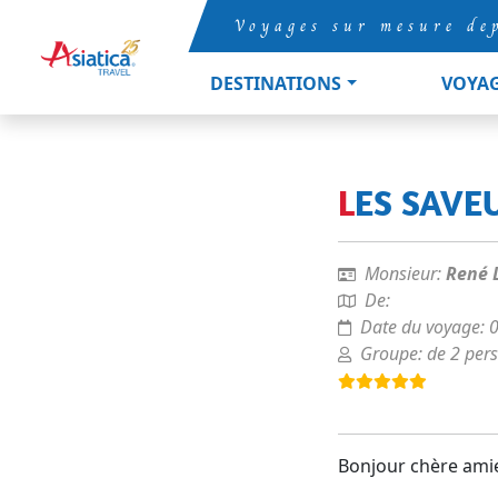
Voyages sur mesure de
DESTINATIONS
VOYA
LES SAV
Monsieur:
René 
De:
Date du voyage:
Groupe:
de 2 per
Bonjour chère amie