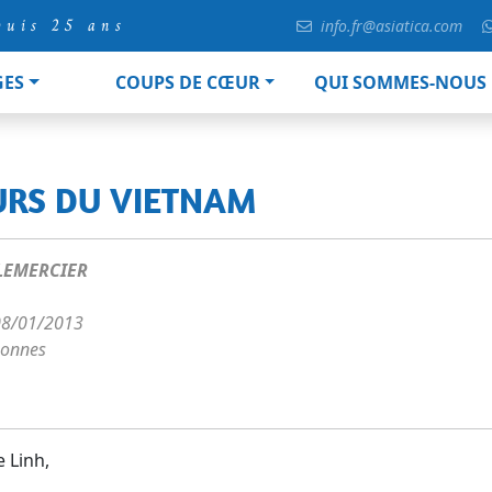
puis 25 ans
info.fr@asiatica.com
GES
COUPS DE CŒUR
QUI SOMMES-NOUS
EURS DU VIETNAM
LEMERCIER
08/01/2013
sonnes
 Linh,