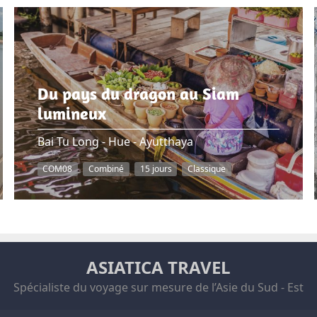
Du pays du dragon au Siam
lumineux
Bai Tu Long - Hue - Ayutthaya
COM08
Combiné
15 jours
Classique
ASIATICA TRAVEL
Spécialiste du voyage sur mesure de l’Asie du Sud - Est