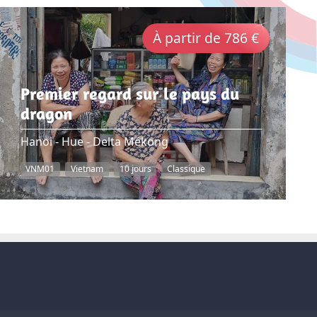
À partir de 786 €
Premier regard sur le pays du
dragon
Hanoi - Hue - Delta Mékong
VNM01
Vietnam
10 jours
Classique