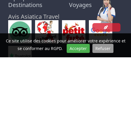
Destinations
Voyages
Avis Asiatica Travel
Ce site utilise des cookies pour améliorer votre expérience et
se conformer au RGPD.
Accepter
Refuser
A
SIATICA-TRAVEL
Notre siège social est basé à
A1306 - Bâtiment M3-M4 - Nguyen Chi
Thanh - Hanoi.
Tel:
+84 93619 6555
. Nous avons des bureaux
opérationnel à Hue, Ho Chi Minh Ville et au Cambodge.