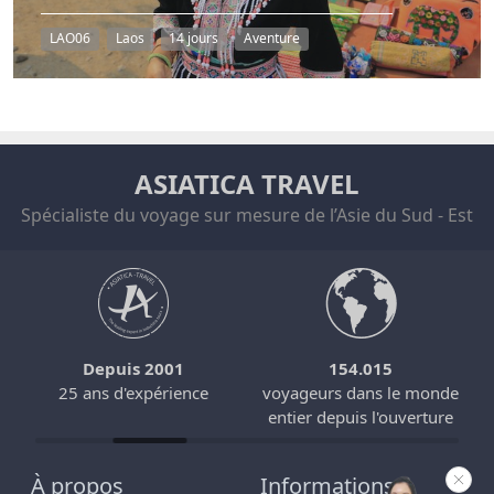
LAO06
Laos
14 jours
Aventure
ASIATICA TRAVEL
Spécialiste du voyage sur mesure de l’Asie du Sud - Est
Depuis 2001
154.015
25 ans d'expérience
voyageurs dans le monde
entier depuis l'ouverture
À propos
Informations