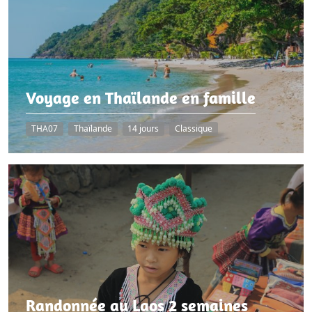
Voyage en Thaïlande en famille
THA07
Thaïlande
14 jours
Classique
Randonnée au Laos 2 semaines