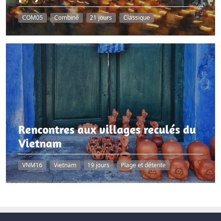
COM05
Combiné
21 jours
Classique
Rencontres aux villages reculés du
Vietnam
VNM16
Vietnam
19 jours
Plage et détente