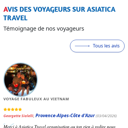
AVIS DES VOYAGEURS SUR ASIATICA
TRAVEL
Témoignage de nos voyageurs
Tous les avis
MAGNIFIQUE VOYAGE AU VIETNAM
Azur
Occitanie
(03/04/2026)
Patrick Varinard
,
(19/03/2026)
ien à redire nous
Asiatica travel nous a concocté un voyage se