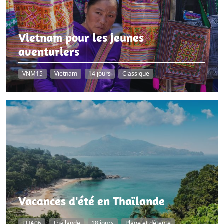
Vietnam pour les jeunes
aventuriers
VNM15
Vietnam
14 jours
Classique
Vacances d'été en Thaïlande
THA06
Thaïlande
18 jours
Plage et détente