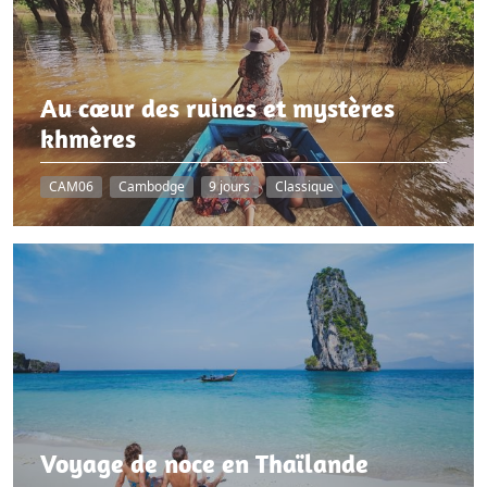
Au cœur des ruines et mystères
khmères
CAM06
Cambodge
9 jours
Classique
Voyage de noce en Thaïlande